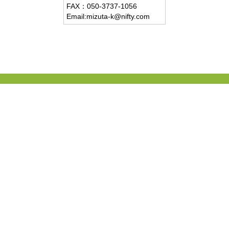
FAX：
050-3737-1056
Email:mizuta-k@nifty.com