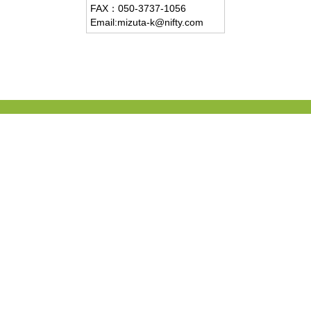
FAX：
050-3737-1056
Email:mizuta-k@nifty.com